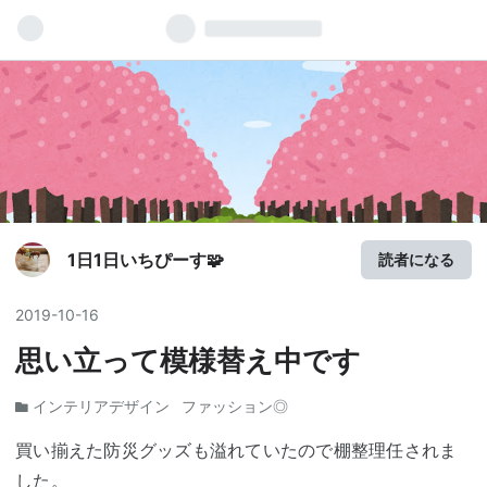
1日1日いちぴーす🧩
読者になる
2019
-
10
-
16
思い立って模様替え中です
インテリアデザイン
ファッション◎
買い揃えた防災グッズも溢れていたので棚整理任されま
した。